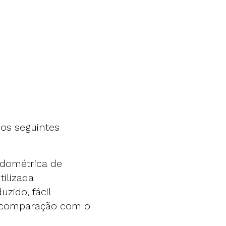
os seguintes
odométrica de
tilizada
uzido, fácil
m comparação com o