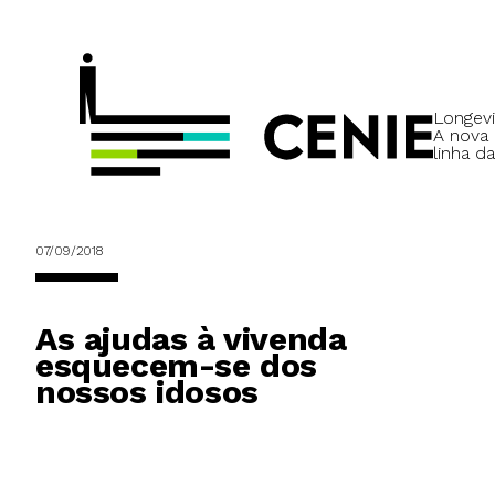
Longevi
A nova
linha da
07/09/2018
As ajudas à vivenda
esquecem-se dos
nossos idosos