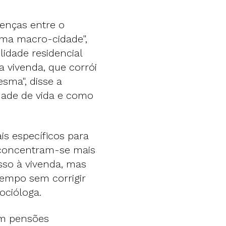
renças entre o
ma macro-cidade",
lidade residencial
 vivenda, que corrói
sma", disse a
dade de vida e como
is específicos para
s concentram-se mais
esso à vivenda, mas
empo sem corrigir
ocióloga.
em pensões