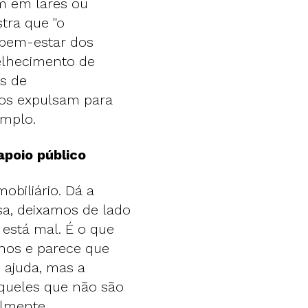
m em lares ou
stra que "o
 bem-estar dos
elhecimento de
s de
 os expulsam para
emplo.
poio público
obiliário. Dá a
a, deixamos de lado
está mal. É o que
nos e parece que
 ajuda, mas a
 àqueles que não são
almente.