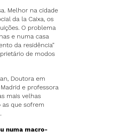
a. Melhor na cidade
ial da la Caixa, os
tuições. O problema
nhas e numa casa
nto da residência"
prietário de modos
san, Doutora em
 Madrid e professora
oas mais velhas
 as que sofrem
.
 ou numa macro-