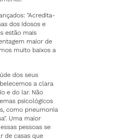
ançados: "Acredita-
as dos idosos e
os estão mais
centagem maior de
omos muito baixos a
aúde dos seus
tabelecemos a clara
o e do lar. Não
lemas psicológicos
as, como pneumonia
sa". Uma maior
 dessas pessoas se
r de casas que