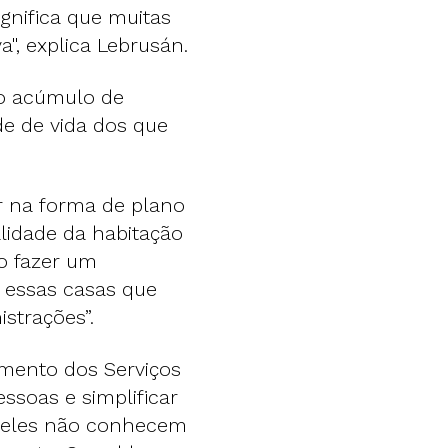
gnifica que muitas
a", explica Lebrusán.
do acúmulo de
e de vida dos que
r na forma de plano
lidade da habitação
o fazer um
o essas casas que
strações”.
amento dos Serviços
ssoas e simplificar
 deles não conhecem