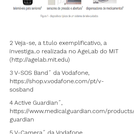
2 Veja-se, a t.tulo exemplificativo, a
investiga..o realizada no AgeLab do MIT
(
http://agelab.mit.edu
)
3 V-SOS Band˝ da Vodafone,
https://shop.v.vodafone.com/pt/v-
sosband
4 Active Guardian˝,
https://www.medicalguardian.com/products/
guardian
5 V-Camera˝ da Vodafone,