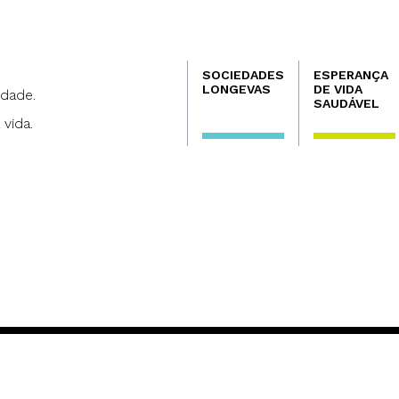
Navegación
SOCIEDADES
ESPERANÇA
principal
LONGEVAS
DE VIDA
dade.
SAUDÁVEL
 vida.