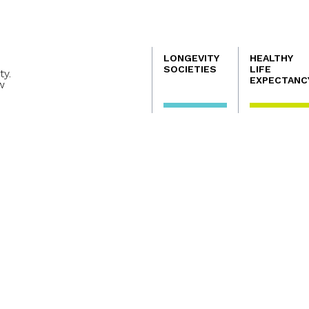
Navegación
LONGEVITY
HEALTHY
principal
SOCIETIES
LIFE
ty.
EXPECTANC
w