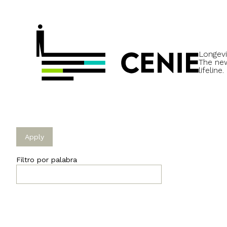
Longevi
The ne
lifeline.
Filtro por palabra