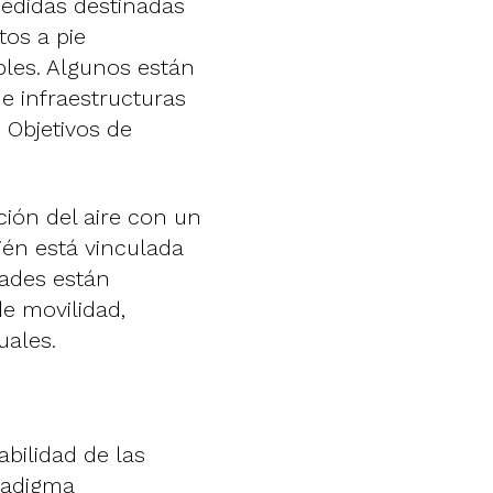
edidas destinadas
tos a pie
les. Algunos están
e infraestructuras
 Objetivos de
ción del aire con un
ién está vinculada
dades están
e movilidad,
uales.
abilidad de las
radigma