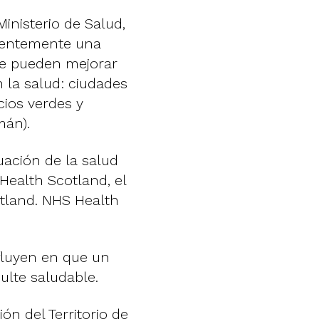
Ministerio de Salud,
cientemente una
que pueden mejorar
 la salud: ciudades
cios verdes y
mán).
uación de la salud
Health Scotland, el
otland. NHS Health
fluyen en que un
ulte saludable.
n del Territorio de