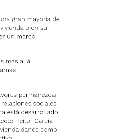
 una gran mayoría de
ivienda o en su
cer un marco
as más allá
gramas
mayores permanezcan
 relaciones sociales
ema está desarrollado
tecto Heitor García
vivienda danés como
tivo.