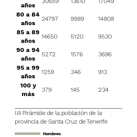
30659
13610
17049
años
80 a 84
24797
9989
14808
años
85 a 89
14650
5120
9530
años
90 a 94
5272
1576
3696
años
95 a 99
1259
346
913
años
100 y
379
145
234
más
I.III Pirámide de la población de la
provincia de Santa Cruz de Tenerife
Hombres