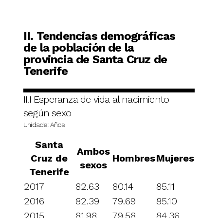
II. Tendencias demográficas
de la población de la
provincia de Santa Cruz de
Tenerife
II.I Esperanza de vida al nacimiento
según sexo
Unidade: Años
Santa
Ambos
Cruz de
Hombres
Mujeres
sexos
Tenerife
2017
82.63
80.14
85.11
2016
82.39
79.69
85.10
2015
81.98
79.58
84.36