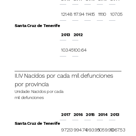
121.48
117.94
114.15
111.10
107.05
Santa Cruz de Tenerife
2013
2012
103.45
100.64
II.IV Nacidos por cada mil defunciones
por provincia
Unidade: Nacidos por cada
mil defunciones
2017
2016
2015
2014
2013
Santa Cruz de Tenerife
972.13
994.74
993.95
1059.90
1067.53