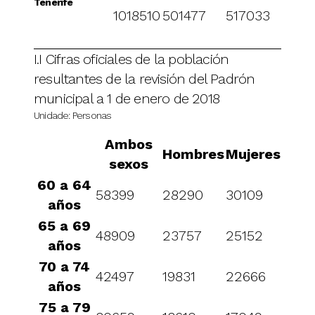
Tenerife
1018510
501477
517033
I.I Cifras oficiales de la población
resultantes de la revisión del Padrón
municipal a 1 de enero de 2018
Unidade: Personas
Ambos
Hombres
Mujeres
sexos
60 a 64
58399
28290
30109
años
65 a 69
48909
23757
25152
años
70 a 74
42497
19831
22666
años
75 a 79