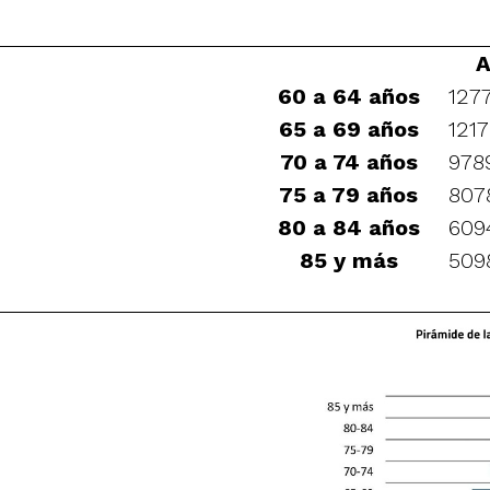
A
60 a 64 años
127
65 a 69 años
121
70 a 74 años
978
75 a 79 años
807
80 a 84 años
609
85 y más
509