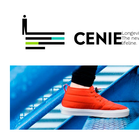
Longevi
The ne
lifeline.