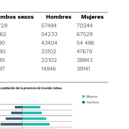
mbos sexos
Hombres
Mujeres
728
57484
70244
762
54233
67529
90
43404
54 486
80
33102
47678
45
22102
38843
87
14846
39141