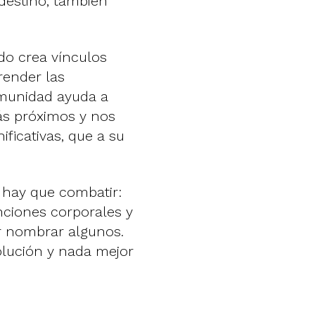
 destino, también
ado crea vínculos
render las
munidad ayuda a
ás próximos y nos
ficativas, que a su
 hay que combatir:
unciones corporales y
r nombrar algunos.
olución y nada mejor