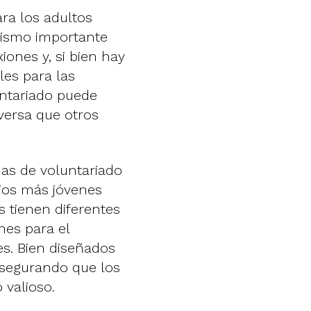
ra los adultos
nismo importante
ones y, si bien hay
es para las
untariado puede
versa que otros
mas de voluntariado
ios más jóvenes
 tienen diferentes
nes para el
s. Bien diseñados
 asegurando que los
 valioso.