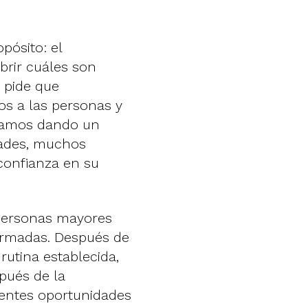
pósito: el
brir cuáles son
 pide que
s a las personas y
stamos dando un
idades, muchos
confianza en su
 personas mayores
formadas. Después de
rutina establecida,
spués de la
rentes oportunidades