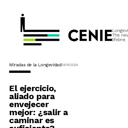
Longevi
The ne
lifeline.
Miradas de la Longevidad
29/11/2024
El ejercicio,
aliado para
envejecer
mejor: ¿salir a
caminar es