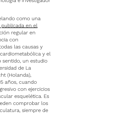
ología e investigador
revelando como una
 publicada en el
pación regular en
ocia con
todas las causas y
cardiometabólica y el
o sentido, un estudio
ersidad de La
cht (Holanda),
5 años, cuando
resivo con ejercicios
ular esquelética. Es
pueden comprobar los
sculatura, siempre de