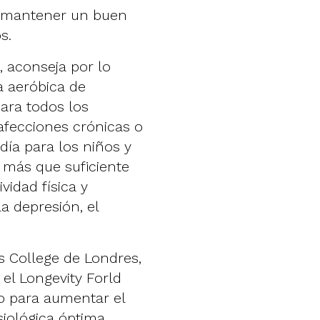
a mantener un buen
s.
, aconseja por lo
a aeróbica de
ara todos los
afecciones crónicas o
día para los niños y
a más que suficiente
vidad física y
a depresión, el
gs College de Londres,
el Longevity Forld
io para aumentar el
siológica óptima.