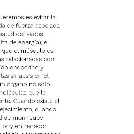
ueremos es evitar la
da de fuerza asociada
salud derivados
lta de energía), el
s que el músculo es
as relacionadas con
jido endocrino y
las sinapsis en el
 un órgano no solo
moléculas que le
nte. Cuando existe el
vejecimiento, cuando
d de morir sube
ctor y entrenador