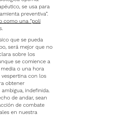
apéutico, se usa para
mienta preventiva”.
io como una “poli
s.
físico que se pueda
mpo, será mejor que no
clara sobre los
aunque se comience a
r media o una hora
o vespertina con los
ra obtener
 ambigua, indefinida.
hecho de andar, sean
a acción de combate
ales en nuestra