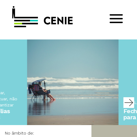
Ler post
Fechado
para férias…
No âmbito de: