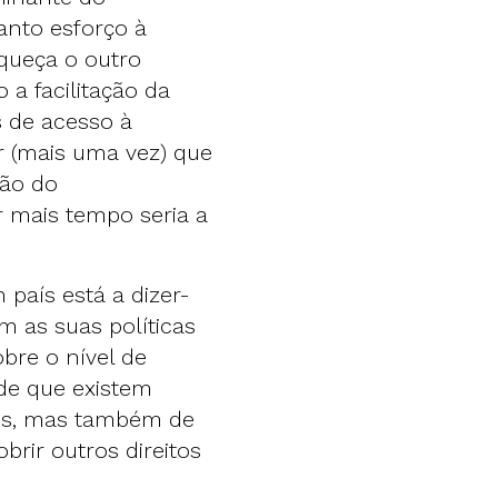
anto esforço à
queça o outro
 a facilitação da
s de acesso à
r (mais uma vez) que
zão do
r mais tempo seria a
 país está a dizer-
 as suas políticas
bre o nível de
 de que existem
ões, mas também de
rir outros direitos