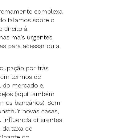
xtremamente complexa
do falamos sobre o
direito à
mas mais urgentes,
as para acessar ou a
cupação por trás
o em termos de
ra do mercado e,
ejos (aqui também
imos bancários). Sem
nstruir novas casas,
 Influencia diferentes
 da taxa de
minante do