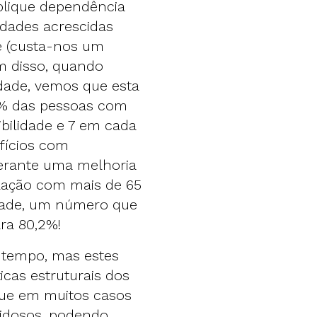
lique dependência
ldades acrescidas
e (custa-nos um
m disso, quando
lidade, vemos que esta
4% das pessoas com
bilidade e 7 em cada
fícios com
erante uma melhoria
ulação com mais de 65
lidade, um número que
ra 80,2%!
 tempo, mas estes
icas estruturais dos
rque em muitos casos
idosos, podendo