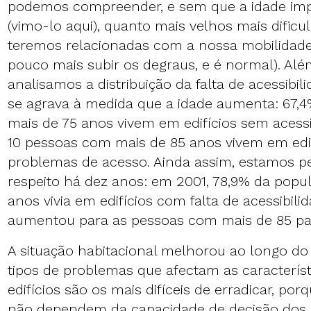
podemos compreender, e sem que a idade imp
(vimo-lo aqui), quanto mais velhos mais dificu
teremos relacionadas com a nossa mobilidad
pouco mais subir os degraus, e é normal). Alé
analisamos a distribuição da falta de acessibi
se agrava à medida que a idade aumenta: 67,
mais de 75 anos vivem em edifícios sem acessi
10 pessoas com mais de 85 anos vivem em edi
problemas de acesso. Ainda assim, estamos p
respeito há dez anos: em 2001, 78,9% da pop
anos vivia em edifícios com falta de acessibi
aumentou para as pessoas com mais de 85 pa
A situação habitacional melhorou ao longo do
tipos de problemas que afectam as característ
edifícios são os mais difíceis de erradicar, po
não dependem da capacidade de decisão dos 