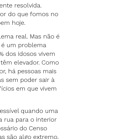
nte resolvida.
or do que fomos no
bem hoje.
blema real. Mas não é
e é um problema
% dos idosos vivem
o têm elevador. Como
or
, há pessoas mais
as sem poder sair à
ifícios em que vivem
acessível quando uma
rua para o interior
ossário do Censo
as são algo extremo,