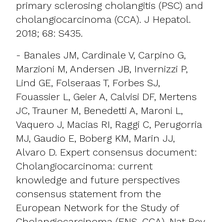
primary sclerosing cholangitis (PSC) and
cholangiocarcinoma (CCA). J Hepatol.
2018; 68: S435.
- Banales JM, Cardinale V, Carpino G,
Marzioni M, Andersen JB, Invernizzi P,
Lind GE, Folseraas T, Forbes SJ,
Fouassier L, Geier A, Calvisi DF, Mertens
JC, Trauner M, Benedetti A, Maroni L,
Vaquero J, Macias RI, Raggi C, Perugorria
MJ, Gaudio E, Boberg KM, Marin JJ,
Alvaro D. Expert consensus document:
Cholangiocarcinoma: current
knowledge and future perspectives
consensus statement from the
European Network for the Study of
Cholangiocarcinoma (ENS-CCA). Nat Rev