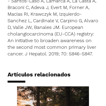
- Santos-Laso A, Lamarca A, La Casta A,
Braconi C, Adeva J, Evert M, Forner A,
Macias RI, Krawczyk M, Izquierdo-
Sanchez L, Cardinale V, Carpino G, Alvaro
D, Valle JW, Banales JM. European
cholangiocarcinoma (EU-CCA) registry:
An initiative to broaden awareness on
the second most common primary liver
cancer. J Hepatol. 2019; 70: S846-S847.
Artículos relacionados