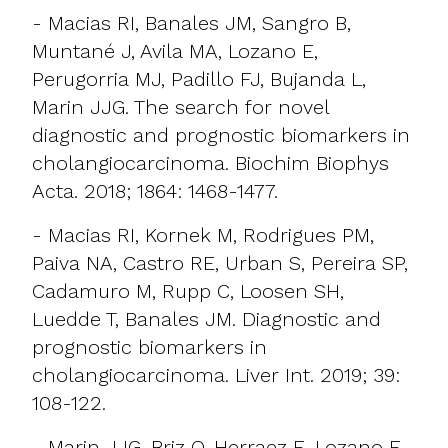
- Macias RI, Banales JM, Sangro B,
Muntané J, Avila MA, Lozano E,
Perugorria MJ, Padillo FJ, Bujanda L,
Marin JJG. The search for novel
diagnostic and prognostic biomarkers in
cholangiocarcinoma. Biochim Biophys
Acta. 2018; 1864: 1468-1477.
- Macias RI, Kornek M, Rodrigues PM,
Paiva NA, Castro RE, Urban S, Pereira SP,
Cadamuro M, Rupp C, Loosen SH,
Luedde T, Banales JM. Diagnostic and
prognostic biomarkers in
cholangiocarcinoma. Liver Int. 2019; 39:
108-122.
- Marin JJG, Briz O, Herraez E, Lozano E,