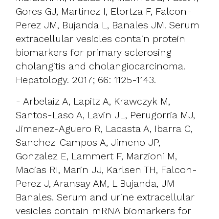
Gores GJ, Martinez I, Elortza F, Falcon-
Perez JM, Bujanda L, Banales JM. Serum
extracellular vesicles contain protein
biomarkers for primary sclerosing
cholangitis and cholangiocarcinoma.
Hepatology. 2017; 66: 1125-1143.
- Arbelaiz A, Lapitz A, Krawczyk M,
Santos-Laso A, Lavin JL, Perugorria MJ,
Jimenez-Aguero R, Lacasta A, Ibarra C,
Sanchez-Campos A, Jimeno JP,
Gonzalez E, Lammert F, Marzioni M,
Macias RI, Marin JJ, Karlsen TH, Falcon-
Perez J, Aransay AM, L Bujanda, JM
Banales. Serum and urine extracellular
vesicles contain mRNA biomarkers for