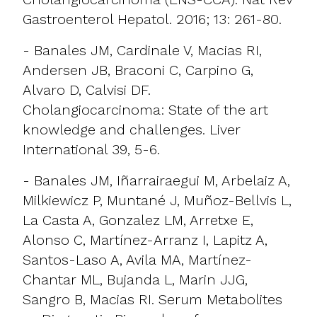
Gastroenterol Hepatol. 2016; 13: 261-80.
- Banales JM, Cardinale V, Macias RI,
Andersen JB, Braconi C, Carpino G,
Alvaro D, Calvisi DF.
Cholangiocarcinoma: State of the art
knowledge and challenges. Liver
International 39, 5-6.
- Banales JM, Iñarrairaegui M, Arbelaiz A,
Milkiewicz P, Muntané J, Muñoz-Bellvis L,
La Casta A, Gonzalez LM, Arretxe E,
Alonso C, Martínez-Arranz I, Lapitz A,
Santos-Laso A, Avila MA, Martínez-
Chantar ML, Bujanda L, Marin JJG,
Sangro B, Macias RI. Serum Metabolites