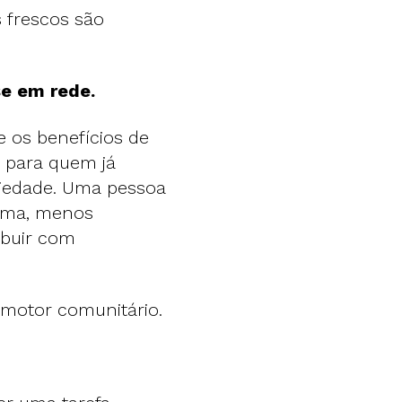
s frescos são
se em rede.
e os benefícios de
 para quem já
ciedade. Uma pessoa
oma, menos
ibuir com
m motor comunitário.
s