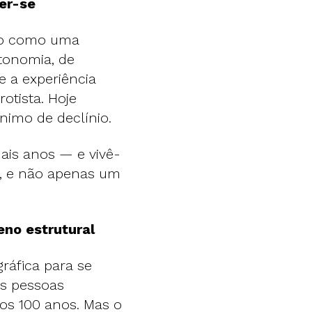
der-se
ado como uma
utonomia, de
 e a experiência
rotista. Hoje
nimo de declínio.
ais anos — e vivê-
a, e não apenas um
eno estrutural
ráfica para se
is pessoas
 os 100 anos. Mas o