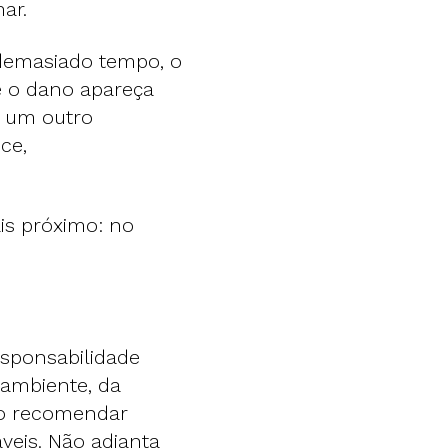
mar.
 demasiado tempo, o
e o dano apareça
e um outro
ce,
is próximo: no
esponsabilidade
 ambiente, da
ido recomendar
áveis. Não adianta