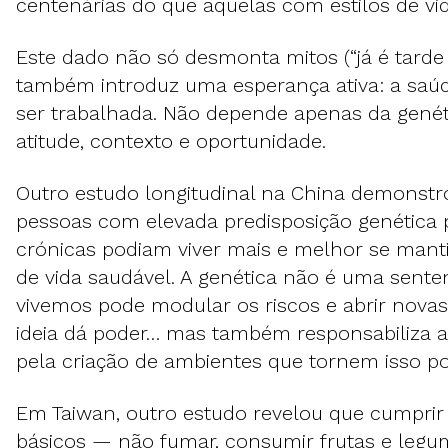
centenárias do que aquelas com estilos de v
Este dado não só desmonta mitos (“já é tard
também introduz uma esperança ativa: a saúd
ser trabalhada. Não depende apenas da gen
atitude, contexto e oportunidade.
Outro estudo longitudinal na China demonst
pessoas com elevada predisposição genética
crónicas podiam viver mais e melhor se mant
de vida saudável. A genética não é uma sent
vivemos pode modular os riscos e abrir novas 
ideia dá poder… mas também responsabiliza as
pela criação de ambientes que tornem isso po
Em Taiwan, outro estudo revelou que cumprir
básicos — não fumar, consumir frutas e legu