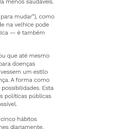
ida menos saudáveis.
e para mudar”), como
e na velhice pode
ética — é também
rou que até mesmo
 para doenças
ivessem um estilo
ença. A forma como
possibilidades. Esta
 políticas públicas
ssível.
 cinco hábitos
mes diariamente,