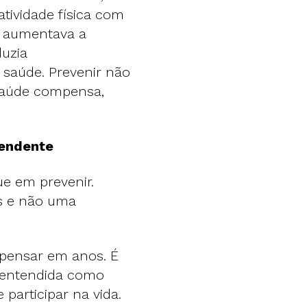
tividade física com
— aumentava a
duzia
 saúde. Prevenir não
 saúde compensa,
pendente
e em prevenir.
s e não uma
pensar em anos. É
 entendida como
participar na vida.