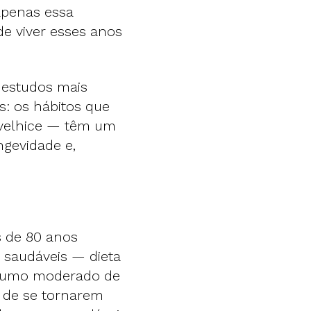
apenas essa
e viver esses anos
.
 estudos mais
s: os hábitos que
 velhice — têm um
ngevidade e,
 de 80 anos
saudáveis — dieta
onsumo moderado de
 de se tornarem