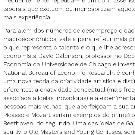
frequentemente repetida— é um contrassenso
laborais que excluem ou menosprezam aque
mais experiência.
Para além dos números de desemprego e dad
macroeconómicos, vale a pena refletir mais 
o que representa o talento e o que lhe acresc
economista David Galenson, professor no De
Economia da Universidade de Chicago e invest
National Bureau of Economic Research, é con
uma nova teoria da criatividade artística e dist
diferentes: a criatividade conceptual (mais fre
associada a ideias inovadoras) e a experimen
pessoas mais velhas, que aperfeiçoam a sua a
Picasso e Mozart seriam exemplos do primeir
Beethoven, do segundo. Uma das ideias de Ga
seu livro Old Masters and Young Geniuses, ser