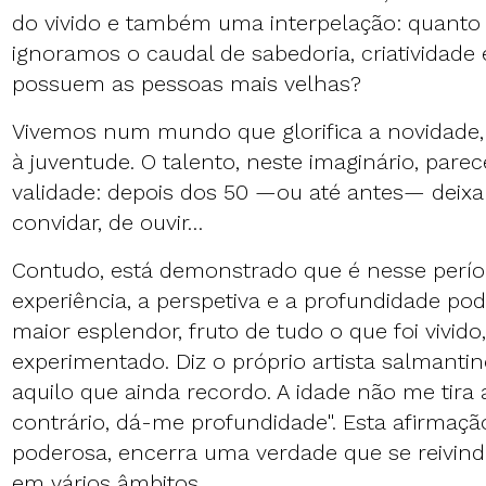
do vivido e também uma interpelação: quant
ignoramos o caudal de sabedoria, criatividade 
possuem as pessoas mais velhas?
Vivemos num mundo que glorifica a novidade,
à juventude. O talento, neste imaginário, parec
validade: depois dos 50 —ou até antes— deixa-
convidar, de ouvir…
Contudo, está demonstrado que é nesse perío
experiência, a perspetiva e a profundidade po
maior esplendor, fruto de tudo o que foi vivido
experimentado. Diz o próprio artista salmantino
aquilo que ainda recordo. A idade não me tira a
contrário, dá-me profundidade". Esta afirmaçã
poderosa, encerra uma verdade que se reivin
em vários âmbitos.