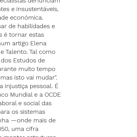
ecialistas denunciam
es e insustentáveis,
dade económica.
ar de habilidades e
 é tornar estas
num artigo Elena
 e Talento. Tal como
 dos Estudos de
urante muito tempo
 mas isto vai mudar".
 injustiça pessoal. É
nco Mundial e a OCDE
boral e social das
para os sistemas
anha —onde mais de
50, uma cifra