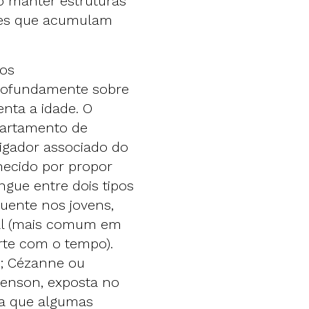
 manter estruturas
les que acumulam
os
profundamente sobre
enta a idade. O
partamento de
igador associado do
hecido por propor
ingue entre dois tipos
quente nos jovens,
tal (mais comum em
rte com o tempo).
o; Cézanne ou
lenson, exposta no
ia que algumas