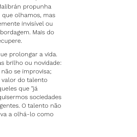
 Malibrán propunha
o que olhamos, mas
emente invisível ou
 abordagem. Mais do
ecupere.
ue prolongar a vida.
as brilho ou novidade:
 não se improvisa;
 valor do talento
ueles que "já
 quisermos sociedades
igentes. O talento não
eva a olhá-lo como