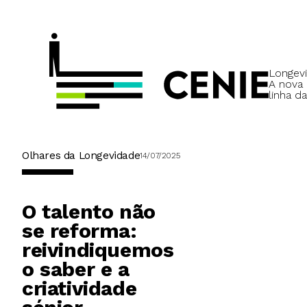
Longevi
A nova
linha da
Olhares da Longevidade
14/07/2025
O talento não
se reforma:
reivindiquemos
o saber e a
criatividade