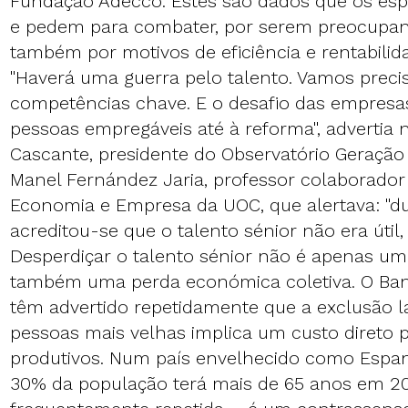
Fundação Adecco. Estes são dados que os esp
e pedem para combater, por serem preocupant
também por motivos de eficiência e rentabili
"Haverá uma guerra pelo talento. Vamos precis
competências chave. E o desafio das empresas
pessoas empregáveis até à reforma",
advertia 
Cascante
, presidente do Observatório Geração
Manel Fernández Jaria, professor colaborador
Economia e Empresa da UOC, que alertava: "d
acreditou-se que o talento sénior não era útil,
Desperdiçar o talento sénior não é apenas uma
também uma perda económica coletiva. O Ba
têm advertido repetidamente que a exclusão la
pessoas mais velhas implica um custo direto 
produtivos. Num país envelhecido como Esp
30% da população terá mais de 65 anos em 20