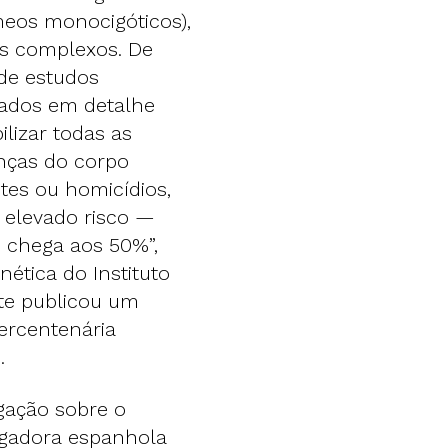
eos monocigóticos),
is complexos. De
de estudos
tados em detalhe
lizar todas as
nças do corpo
es ou homicídios,
e elevado risco —
 chega aos 50%”,
nética do Instituto
te publicou um
ercentenária
.
tigação sobre o
igadora espanhola