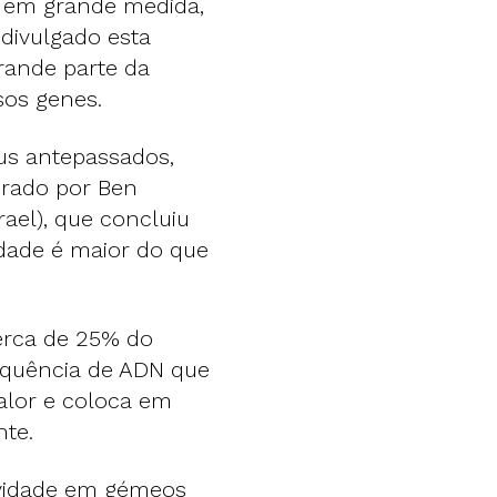
, em grande medida,
divulgado esta
rande parte da
sos genes.
us antepassados,
erado por Ben
rael), que concluiu
idade é maior do que
cerca de 25% do
equência de ADN que
alor e coloca em
te.
gevidade em gémeos