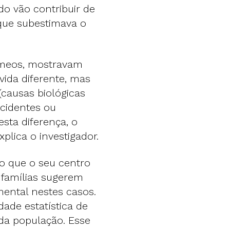
o vão contribuir de
 que subestimava o
émeos, mostravam
ida diferente, mas
(causas biológicas
acidentes ou
esta diferença, o
plica o investigador.
do que o seu centro
 famílias sugerem
ental nestes casos.
dade estatística de
da população. Esse