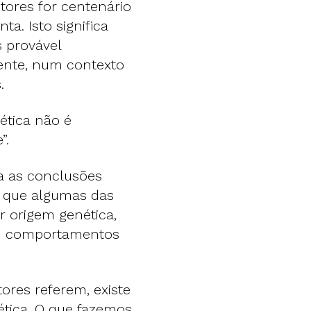
tores for centenário
a. Isto significa
 provável
mente, num contexto
.
ética não é
”.
a as conclusões
r que algumas das
 origem genética,
ou comportamentos
ores referem, existe
tica. O que fazemos