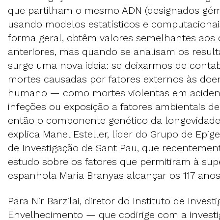
que partilham o mesmo ADN (designados gém
usando modelos estatísticos e computaciona
forma geral, obtêm valores semelhantes aos 
anteriores, mas quando se analisam os resul
surge uma nova ideia: se deixarmos de contabi
mortes causadas por fatores externos às doe
humano — como mortes violentas em acident
infeções ou exposição a fatores ambientais d
então o componente genético da longevidade
explica Manel Esteller, líder do Grupo de Epige
de Investigação de Sant Pau, que recentemen
estudo sobre os fatores que permitiram à sup
espanhola Maria Branyas alcançar os 117 anos
Para Nir Barzilai, diretor do Instituto de Inves
Envelhecimento — que codirige com a invest