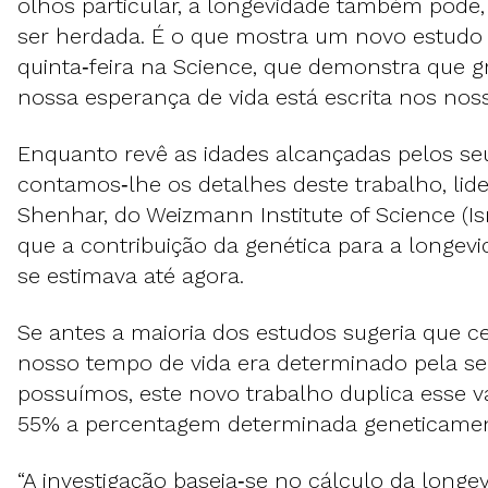
olhos particular, a longevidade também pode
ser herdada. É o que mostra um novo estudo 
quinta‑feira na Science, que demonstra que g
nossa esperança de vida está escrita nos nos
Enquanto revê as idades alcançadas pelos se
contamos‑lhe os detalhes deste trabalho, lid
Shenhar, do Weizmann Institute of Science (Is
que a contribuição da genética para a longev
se estimava até agora.
Se antes a maioria dos estudos sugeria que 
nosso tempo de vida era determinado pela s
possuímos, este novo trabalho duplica esse v
55% a percentagem determinada geneticamen
“A investigação baseia‑se no cálculo da lon