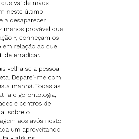
orque vai de mãos
m neste último
e a desaparecer,
ez menos provável que
ração Y, conheçam os
o em relação ao que
il de erradicar.
s velha se a pessoa
neta. Deparei-me com
 esta manhã. Todas as
ria e gerontologia,
dades e centros de
nal sobre o
agem aos avós neste
 cada um aproveitando
uta - alguns