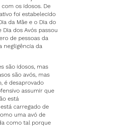
r com os idosos. De
ivo foi estabelecido
ia da Mãe e o Dia do
e Dia dos Avós passou
ro de pessoas da
a negligência da
es são idosos, mas
asos são avós, mas
o, é desaprovado
ofensivo assumir que
ão está
 está carregado de
r como uma avó de
da como tal porque