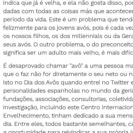
indica que já é velha, e ela não gosta disso, p
dadas com todas as coisas más que acontece
período da vida. Este é um problema que tend
felizmente para os jovens avós, pois é cada v
os nossos filhos, os dos millennials ou da Ge
seus avós. O outro problema, o do preconceit
significa ser um adulto mais velho, é mais difíc
É desaprovado chamar "avô" a uma pessoa mai
que o faz não for diretamente o seu neto ou 
isto no Dia dos Avôs quando entrei no Twitter
personalidades espanholas no mundo da geriat
fundações, associações, consultorias, coletivi
investigação, incluindo este Centro Internacio
Envelhecimento, tinham dedicado a sua mens
dia. Entre eles, todos bastante semelhantes,
a oportunidade para reivindicar a sua própria l