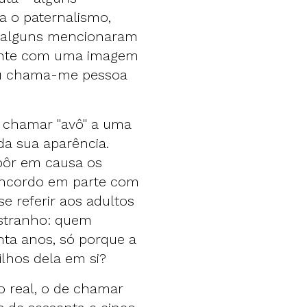
a o paternalismo,
, alguns mencionaram
mente com uma imagem
tu chama-me pessoa
 chamar "avô" a uma
da sua aparência.
 pôr em causa os
oncordo em parte com
se referir aos adultos
estranho: quem
ta anos, só porque a
filhos dela em si?
o real, o de chamar