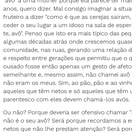
"avó" a uma mulher porque ela parece ter mai
anos, quero dizer. Mal consigo imaginar a situ
fruteiro a dizer "como é que as cerejas saíram
ceder o seu lugar a um idoso na sala de esper
te, avô". Penso que isto era mais típico das p
algumas décadas atrás onde crescemos qua
comunidade, nas ruas, gerando uma relação d
e respeito entre gerações que permitiu que o 
ousado fosse então apenas um gesto de afeto.
semelhante e, mesmo assim, não chamei avô 
não eram os meus. Sim, ao pão, pão e ao vinho
aqueles que têm netos e só aqueles que têm 
parentesco com eles devem chamá-los avós.
Ou não? Porque deveria ser ofensivo chamar 
não é o seu avô? Será porque recordamos a 
netos que não lhe prestam atenção? Será por