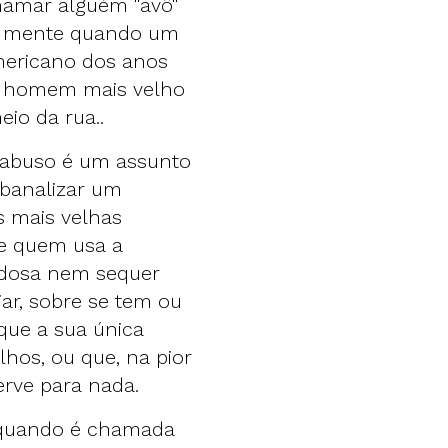
Chamar alguém "avô"
à mente quando um
mericano dos anos
um homem mais velho
eio da rua..
 abuso é um assunto
 banalizar um
 mais velhas
ue quem usa a
 idosa nem sequer
ar, sobre se tem ou
que a sua única
lhos, ou que, na pior
serve para nada.
 quando é chamada