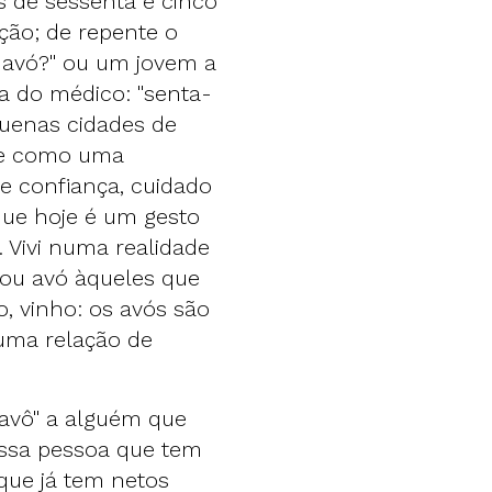
s de sessenta e cinco
ação; de repente o
, avó?" ou um jovem a
a do médico: "senta-
equenas cidades de
se como uma
e confiança, cuidado
que hoje é um gesto
 Vivi numa realidade
ou avó àqueles que
, vinho: os avós são
uma relação de
"avô" a alguém que
essa pessoa que tem
que já tem netos