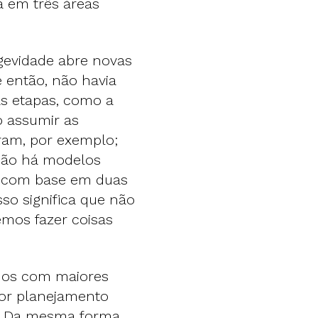
a em três áreas
ngevidade abre novas
é então, não havia
as etapas, como a
o assumir as
ram, por exemplo;
 Não há modelos
r com base em duas
so significa que não
mos fazer coisas
-nos com maiores
hor planejamento
o. Da mesma forma,