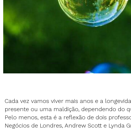
Cada vez vamos viver mais anos e a longevid
presente ou uma maldição, dependendo do q
Pelo menos, esta é a reflexão de dois profess
Negócios de Londres, Andrew Scott e Lynda Gr