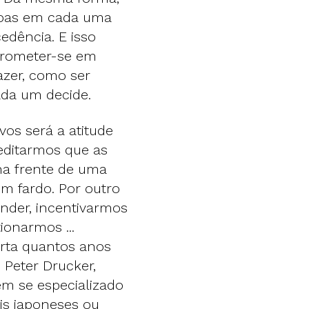
soas em cada uma
edência. E isso
ntrometer-se em
azer, como ser
ada um decide.
vos será a atitude
editarmos que as
na frente de uma
um fardo. Por outro
nder, incentivarmos
ionarmos ...
rta quantos anos
Peter Drucker,
m se especializado
is japoneses ou