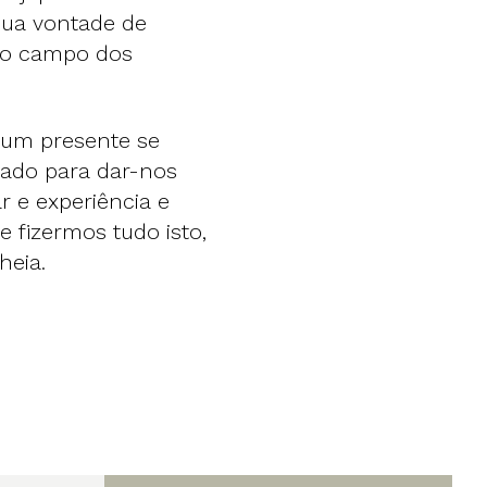
sua vontade de
no campo dos
 um presente se
tado para dar-nos
r e experiência e
e fizermos tudo isto,
heia.