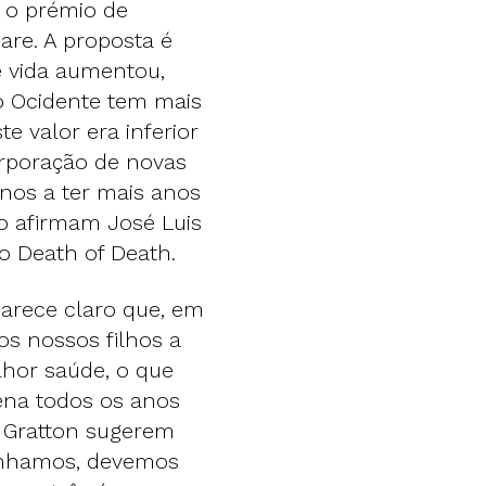
 o prémio de
re. A proposta é
e vida aumentou,
o Ocidente tem mais
e valor era inferior
orporação de novas
-nos a ter mais anos
o afirmam José Luis
o Death of Death.
arece claro que, em
os nossos filhos a
lhor saúde, o que
ena todos os anos
a Gratton sugerem
enhamos, devemos