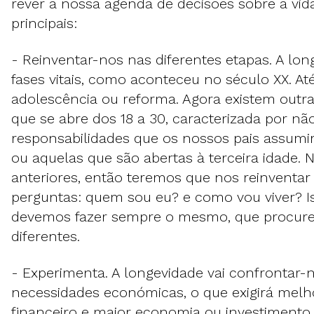
rever a nossa agenda de decisões sobre a vid
principais:
- Reinventar-nos nas diferentes etapas. A lo
fases vitais, como aconteceu no século XX. At
adolescência ou reforma. Agora existem outr
que se abre dos 18 a 30, caracterizada por nã
responsabilidades que os nossos pais assumi
ou aquelas que são abertas à terceira idade.
anteriores, então teremos que nos reinventa
perguntas: quem sou eu? e como vou viver? Is
devemos fazer sempre o mesmo, que procure
diferentes.
- Experimenta. A longevidade vai confrontar
necessidades económicas, o que exigirá mel
financeiro e maior economia ou investiment