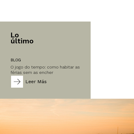
Lo
último
BLOG
O jogo do tempo: como habitar as
férias sem as encher
Leer Más