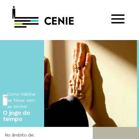
Tribuna
Aberta
O limite nas
biografias
longevas
No âmbito de: