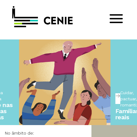
Cuidar,
pactuar, não
romantizar
Famílias
reais
No âmbito de: