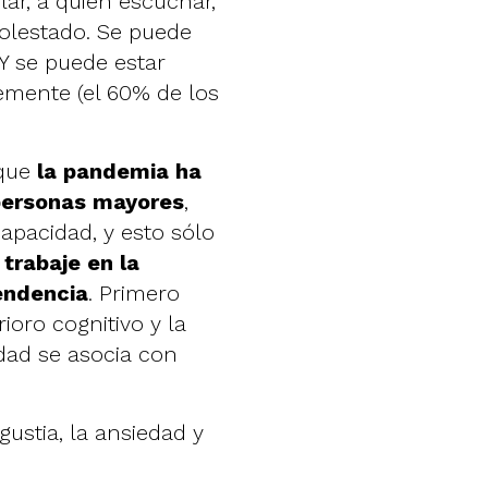
lar, a quién escuchar,
molestado. Se puede
 Y se puede estar
emente (
el 60% de los
 que
la pandemia
ha
 personas mayores
,
apacidad, y esto sólo
trabaje en la
endencia
. Primero
rioro cognitivo y la
dad se asocia con
gustia, la ansiedad y