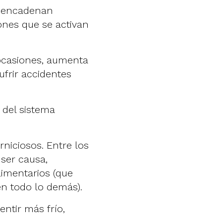
desencadenan
ones que se activan
ocasiones,
aumenta
ufrir accidentes
o
del sistema
rniciosos. Entre los
ser causa,
limentarios (que
n todo lo demás).
ntir más frío,