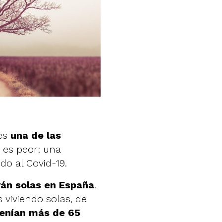
 es
una de las
e es peor: una
do al Covid-19.
rán solas en España
.
 viviendo solas, de
tenían más de 65