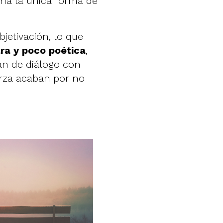
ría la única forma de
bjetivación, lo que
ara y poco poética
,
an de diálogo con
erza acaban por no