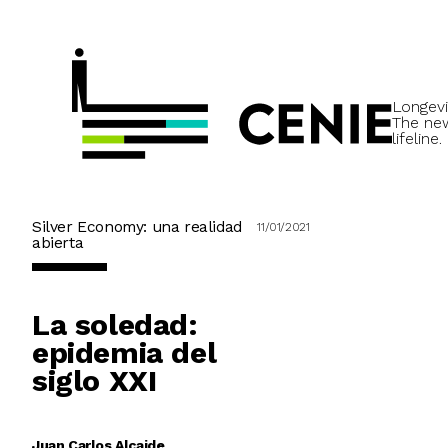
Longevi
The ne
lifeline.
Silver Economy: una realidad
11/01/2021
abierta
La soledad:
epidemia del
siglo XXI
Juan Carlos Alcaide