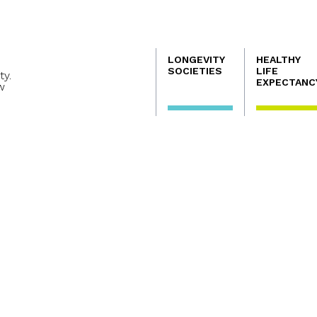
Navegación
LONGEVITY
HEALTHY
principal
SOCIETIES
LIFE
ty.
EXPECTANC
w