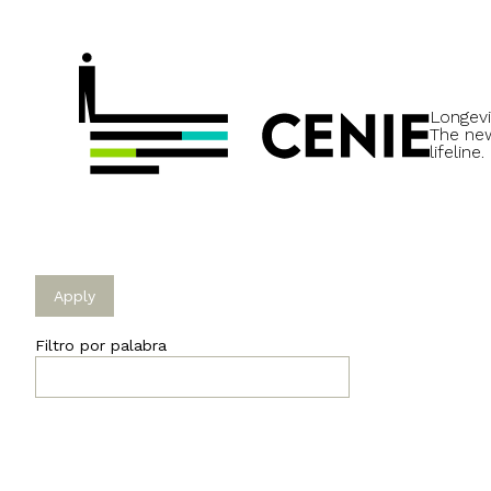
Longevi
The ne
lifeline.
Filtro por palabra