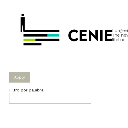
Longevi
The ne
lifeline.
Filtro por palabra