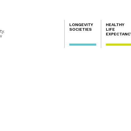
Navegación
LONGEVITY
HEALTHY
principal
SOCIETIES
LIFE
ty.
EXPECTANC
w