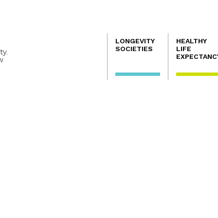
Navegación
LONGEVITY
HEALTHY
principal
SOCIETIES
LIFE
ty.
EXPECTANC
w