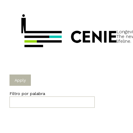
Longevi
The ne
lifeline.
Filtro por palabra