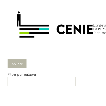
Longevi
La nue
línea de
Filtro por palabra