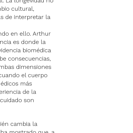
l. La longevidad no
io cultural,
s de interpretar la
ndo en ello. Arthur
encia es donde la
videncia biomédica
ribe consecuencias,
. Ambas dimensiones
cuando el cuerpo
médicos más
eriencia de la
 cuidado son
ién cambia la
l ha mostrado que, a