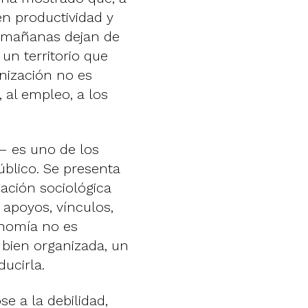
en productividad y
s mañanas dejan de
n territorio que
nización no es
, al empleo, a los
— es uno de los
blico. Se presenta
gación sociológica
apoyos, vínculos,
onomía no es
 bien organizada, un
ucirla.
se a la debilidad,