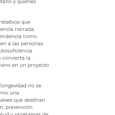
itario y quienes
retativos que
iencia narrada.
ependencia como
cen a las personas
tosuficiencia
 convierta la
 sino en un proyecto
n longevidad no se
como una
 países que destinan
ón, prevención
 salud y programas de