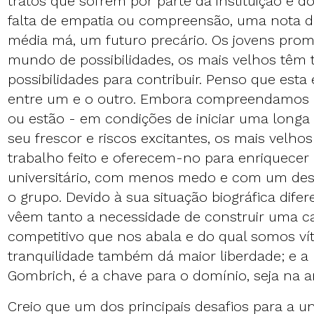
tratos que sofrem por parte da instituição e do
falta de empatia ou compreensão, uma nota d
média má, um futuro precário. Os jovens pr
mundo de possibilidades, os mais velhos tê
possibilidades para contribuir. Penso que esta 
entre um e o outro. Embora compreendamos q
ou estão - em condições de iniciar uma longa
seu frescor e riscos excitantes, os mais velho
trabalho feito e oferecem-no para enriquecer 
universitário, com menos medo e com um dese
o grupo. Devido à sua situação biográfica difer
vêem tanto a necessidade de construir uma 
competitivo que nos abala e do qual somos vít
tranquilidade também dá maior liberdade; e a 
Gombrich, é a chave para o domínio, seja na a
Creio que um dos principais desafios para a un