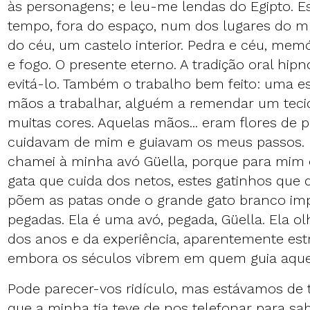
às personagens; e leu-me lendas do Egipto. E
tempo, fora do espaço, num dos lugares do 
do céu, um castelo interior. Pedra e céu, memór
e fogo. O presente eterno. A tradição oral hip
evitá-lo. Também o trabalho bem feito: uma e
mãos a trabalhar, alguém a remendar um tec
muitas cores. Aquelas mãos... eram flores de
cuidavam de mim e guiavam os meus passos. F
chamei à minha avó Güella, porque para mim 
gata que cuida dos netos, estes gatinhos que
põem as patas onde o grande gato branco imp
pegadas. Ela é uma avó, pegada, Güella. Ela ol
dos anos e da experiência, aparentemente est
embora os séculos vibrem em quem guia aque
Pode parecer-vos ridículo, mas estávamos de t
que a minha tia teve de nos telefonar para sa