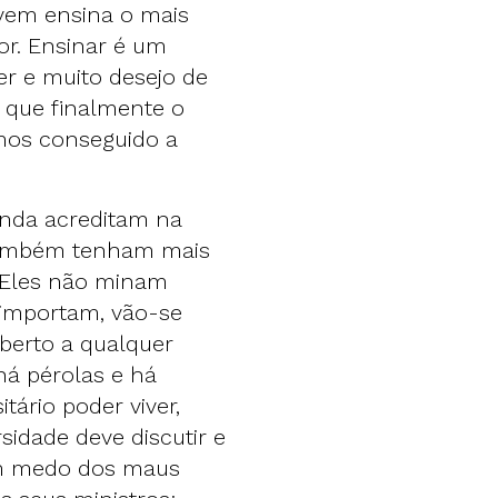
ovem ensina o mais
or. Ensinar é um
ver e muito desejo de
a que finalmente o
mos conseguido a
inda acreditam na
 também tenham mais
. Eles não minam
 importam, vão-se
berto a qualquer
á pérolas e há
itário poder viver,
sidade deve discutir e
têm medo dos maus