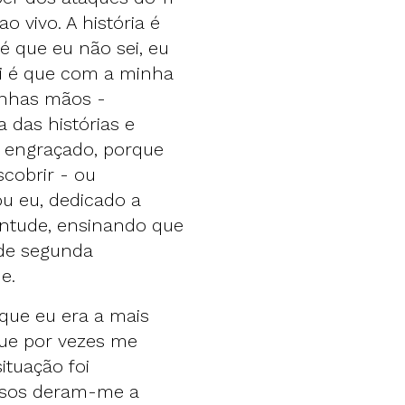
 vivo. A história é
é que eu não sei, eu
ei é que com a minha
inhas mãos -
 das histórias e
 É engraçado, porque
cobrir - ou
ou eu, dedicado a
entude, ensinando que
 de segunda
de.
rque eu era a mais
que por vezes me
ituação foi
dosos deram-me a