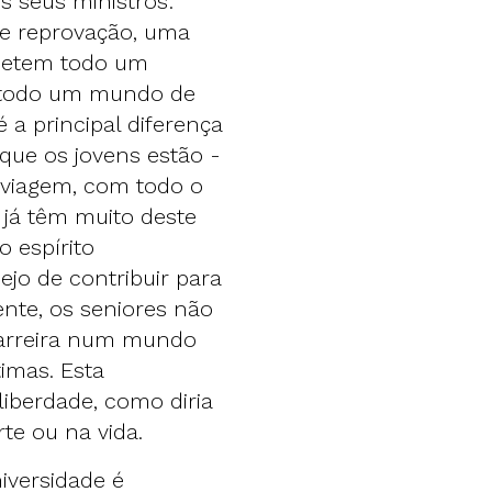
s seus ministros:
e reprovação, uma
ometem todo um
m todo um mundo de
é a principal diferença
ue os jovens estão -
 viagem, com todo o
s já têm muito deste
o espírito
jo de contribuir para
ente, os seniores não
carreira num mundo
imas. Esta
liberdade, como diria
rte ou na vida.
iversidade é