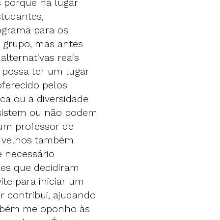
 porque há lugar
studantes,
rograma para os
 grupo, mas antes
lternativas reais
 possa ter um lugar
ferecido pelos
ca ou a diversidade
desistem ou não podem
 um professor de
is velhos também
é necessário
les que decidiram
te para iniciar um
r contribui, ajudando
Também me oponho às