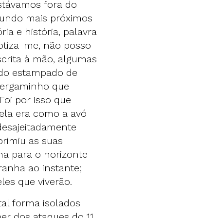
stávamos fora do
mundo mais próximos
ia e história, palavra
notiza-me, não posso
scrita à mão, algumas
ido estampado de
 pergaminho que
oi por isso que
ela era como a avó
 desajeitadamente
rimiu as suas
ha para o horizonte
ranha ao instante;
les que viverão.
al forma isolados
ber dos ataques do 11