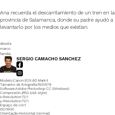
Ana recuerda el descarrilamiento de un tren en la
provincia de Salamanca, donde su padre ayudó a
levantarlo por los medios que existían.
abuela
marco
familia
SERGIO CAMACHO SANCHEZ
Modelo
Canon EOS 6D Mark II
Tamanho da fotografia
1500579
Software
Adobe Photoshop CC (Windows)
Compresión
JPEG (old-style)
x-Resolution
72/1
y-Resolution
72/1
Espaço de cor
1
ISO
1600
Orientação
Horizontal (normal)