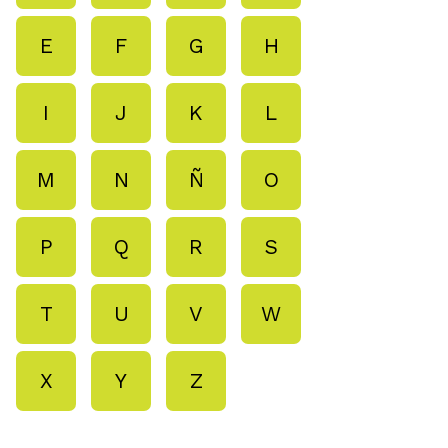
E
F
G
H
I
J
K
L
M
N
Ñ
O
P
Q
R
S
T
U
V
W
X
Y
Z