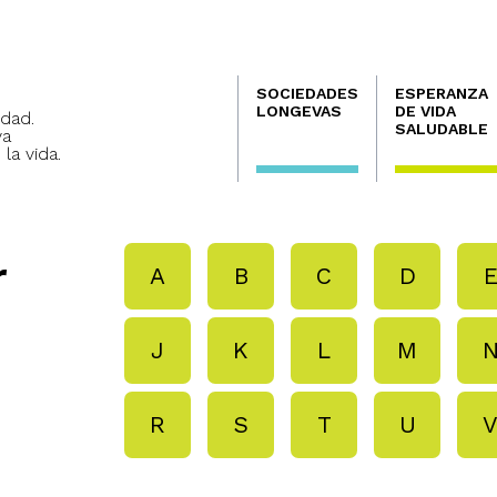
Navegación
SOCIEDADES
ESPERANZA
principal
LONGEVAS
DE VIDA
dad.
SALUDABLE
va
 la vida.
r
A
B
C
D
J
K
L
M
R
S
T
U