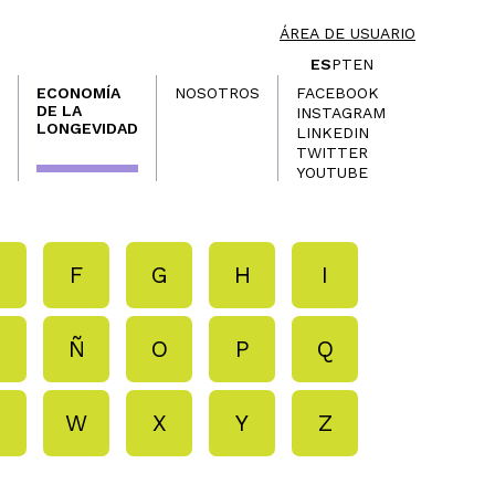
ÁREA DE USUARIO
ES
PT
EN
ECONOMÍA
NOSOTROS
FACEBOOK
DE LA
INSTAGRAM
LONGEVIDAD
LINKEDIN
TWITTER
YOUTUBE
E
F
G
H
I
N
Ñ
O
P
Q
V
W
X
Y
Z