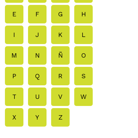
E
F
G
H
I
J
K
L
M
N
Ñ
O
P
Q
R
S
T
U
V
W
X
Y
Z