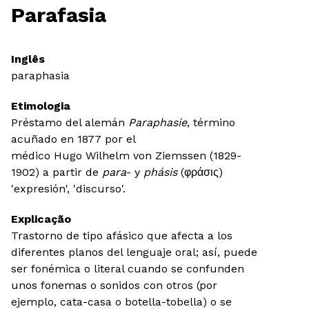
Parafasia
Inglês
paraphasia
Etimologia
Préstamo del alemán
Paraphasie
, término
acuñado en 1877 por el
médico Hugo Wilhelm von Ziemssen (1829-
1902) a partir de
para
- y
phásis
(φράσις)
'expresión', 'discurso'.
Explicação
Trastorno de tipo afásico que afecta a los
diferentes planos del lenguaje oral; así, puede
ser fonémica o literal cuando se confunden
unos fonemas o sonidos con otros (por
ejemplo, cata-casa o botella-tobella) o se