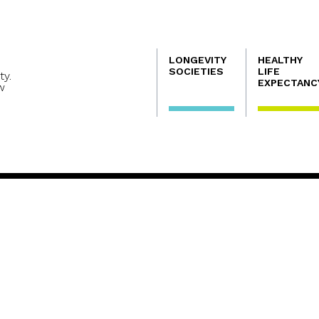
Navegación
LONGEVITY
HEALTHY
principal
SOCIETIES
LIFE
ty.
EXPECTANC
w