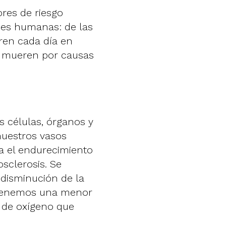
ores de riesgo
des humanas: de las
en cada día en
s mueren por causas
s células, órganos y
nuestros vasos
ca el endurecimiento
sclerosis. Se
 disminución de la
 tenemos una menor
d de oxígeno que