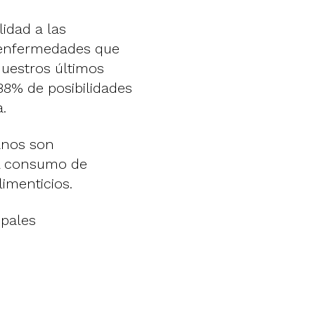
idad a las
 enfermedades que
uestros últimos
 88% de posibilidades
.
anos son
 el consumo de
imenticios.
ipales