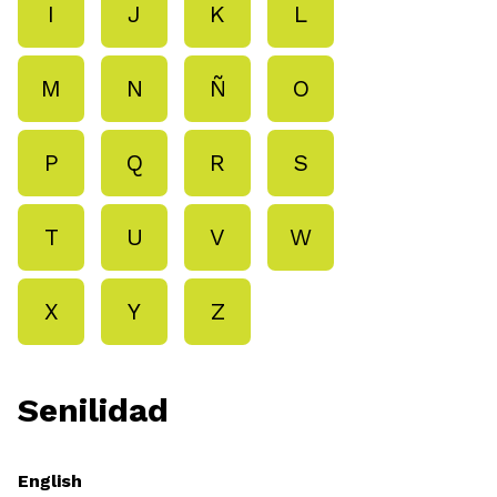
I
J
K
L
M
N
Ñ
O
P
Q
R
S
T
U
V
W
X
Y
Z
Senilidad
English