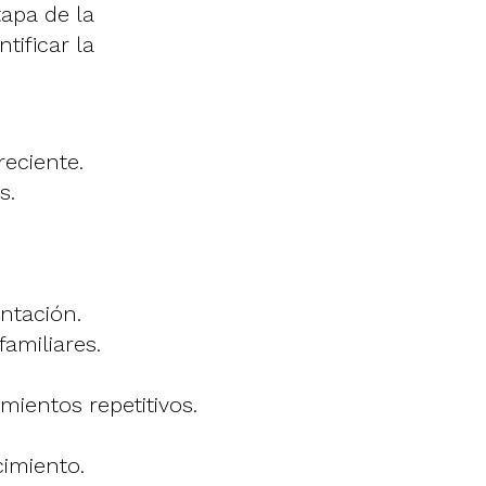
tapa de la
tificar la
reciente.
s.
.
ntación.
familiares.
ientos repetitivos.
imiento.