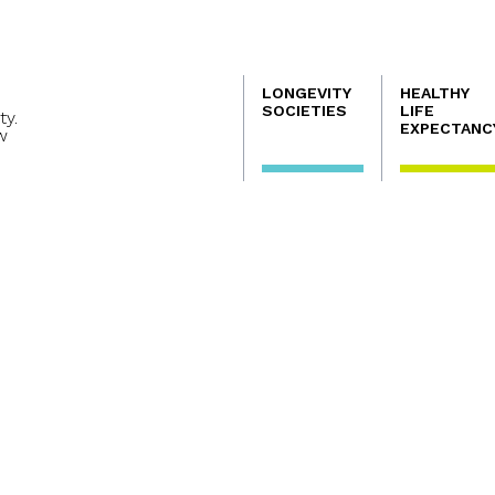
Navegación
LONGEVITY
HEALTHY
principal
SOCIETIES
LIFE
ty.
EXPECTANC
w