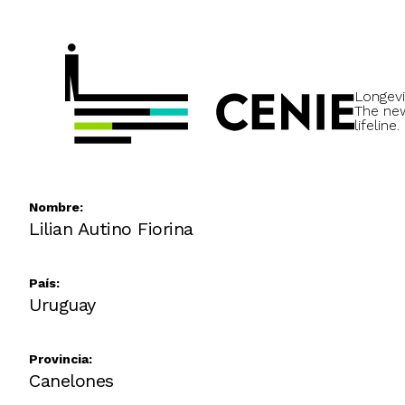
Longevi
The ne
lifeline.
Nombre:
Lilian Autino Fiorina
País:
Uruguay
Provincia:
Canelones