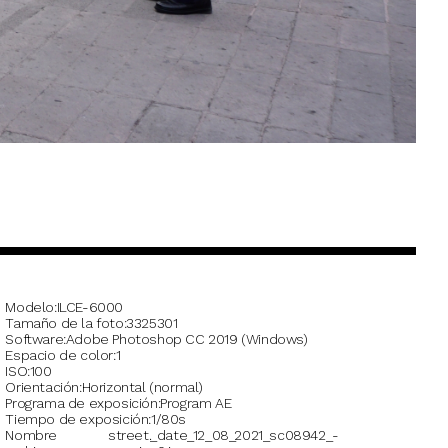
Modelo
ILCE-6000
Tamaño de la foto
3325301
Software
Adobe Photoshop CC 2019 (Windows)
Espacio de color
1
ISO
100
Orientación
Horizontal (normal)
Programa de exposición
Program AE
Tiempo de exposición
1/80s
Nombre
street._date_12_08_2021_sc08942_-