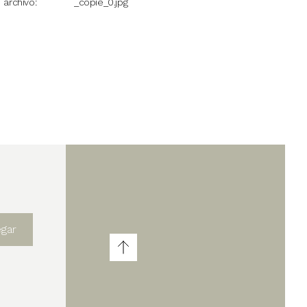
archivo
_copie_0.jpg