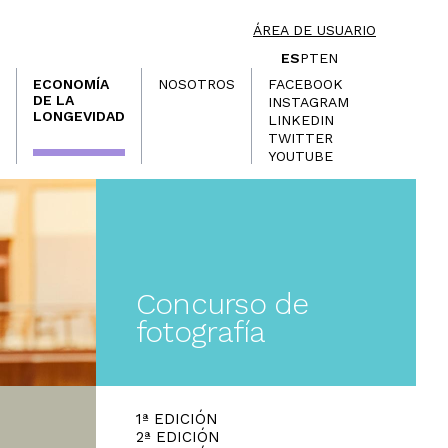
ÁREA DE USUARIO
ES
PT
EN
ECONOMÍA
NOSOTROS
FACEBOOK
DE LA
INSTAGRAM
LONGEVIDAD
LINKEDIN
TWITTER
YOUTUBE
Concurso de
fotografía
1ª EDICIÓN
2ª EDICIÓN