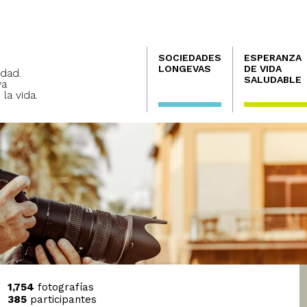
Navegación
SOCIEDADES
ESPERANZA
principal
LONGEVAS
DE VIDA
dad.
SALUDABLE
va
 la vida.
1,754
fotografías
385
participantes