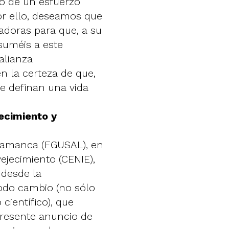
o de un esfuerzo
or ello, deseamos que
adoras para que, a su
suméis a este
alianza
en la certeza de que,
ue definan una vida
jecimiento y
alamanca (FGUSAL), en
ejecimiento (CENIE),
 desde la
todo cambio (no sólo
científico), que
 presente anuncio de