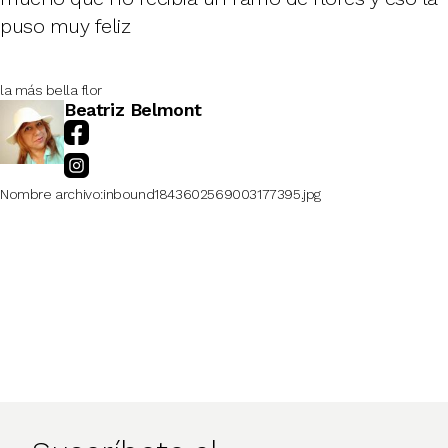
puso muy feliz
la más bella flor
Beatriz Belmont
Nombre archivo
inbound1843602569003177395.jpg