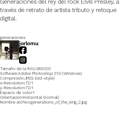
Generaciones del rey del rock Elvis Presley, a
través de retrato de artista tributo y retoque
digital.
generaciones
jorlomu
Tamaño de la foto
265020
Software
Adobe Photoshop 21.0 (Windows)
Compresión
JPEG (old-style)
x-Resolution
72/1
y-Resolution
72/1
Espacio de color
1
Orientación
Horizontal (normal)
Nombre archivo
generations_of_the_king_2.jpg