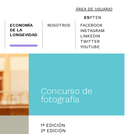
ÁREA DE USUARIO
ES
PT
EN
ECONOMÍA
NOSOTROS
FACEBOOK
DE LA
INSTAGRAM
LONGEVIDAD
LINKEDIN
TWITTER
YOUTUBE
Concurso de
fotografía
1ª EDICIÓN
2ª EDICIÓN