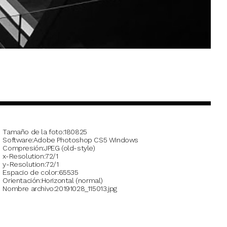
Tamaño de la foto
180825
Software
Adobe Photoshop CS5 Windows
Compresión
JPEG (old-style)
x-Resolution
72/1
y-Resolution
72/1
Espacio de color
65535
Orientación
Horizontal (normal)
Nombre archivo
20191028_115013.jpg