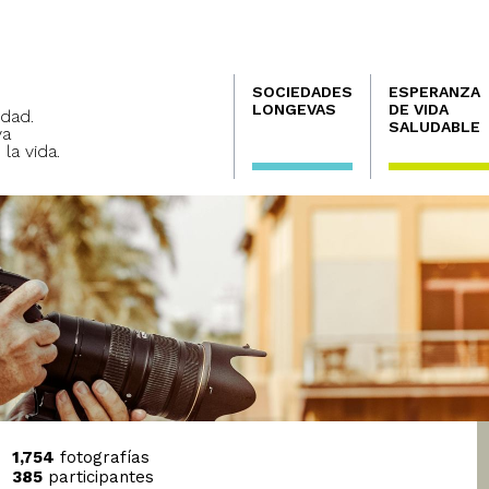
Navegación
SOCIEDADES
ESPERANZA
principal
LONGEVAS
DE VIDA
dad.
SALUDABLE
va
 la vida.
1,754
fotografías
385
participantes