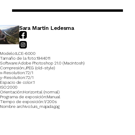
Sara Martín Ledesma
Modelo
ILCE-6000
Tamaño de la foto
1944011
Software
Adobe Photoshop 21.0 (Macintosh)
Compresión
JPEG (old-style)
x-Resolution
72/1
y-Resolution
72/1
Espacio de color
1
ISO
2000
Orientación
Horizontal (normal)
Programa de exposición
Manual
Tiempo de exposición
1/200s
Nombre archivo
luis_majada.jpg