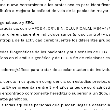
na nueva herramienta a los profesionales para identificar 
ibuirá a mejorar la calidad de vida de la población mayor 
 genotipado y EEG.
n caucásica, como APOE 4, CR1, BIN, CLU, PICALM, MS4A
ar diferencias entre individuos sanos (grupo control) y p
ropía de la actividad cerebral entre los diferentes grupos
redes filogenéticas de los pacientes y sus señales de EEG.
dos en el análisis genético y de EEG a fin de relacionar e
ciodemográficos para tratar de asociar clusters de individ
to, concluimos que, en congruencia con estudios previos
a EA se presentan entre 3 y 4 años antes de su diagnóstic
 encontrado componente hereditario superior a un 20%, p
atos genéticos.
 a todas aquellas personas que puedan llegar a desarrollar