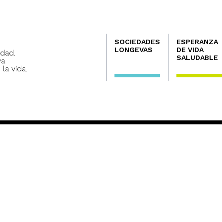
Navegación
SOCIEDADES
ESPERANZA
principal
LONGEVAS
DE VIDA
dad.
SALUDABLE
va
 la vida.