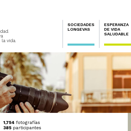
Navegación
SOCIEDADES
ESPERANZA
principal
LONGEVAS
DE VIDA
dad.
SALUDABLE
va
 la vida.
1,754
fotografías
385
participantes