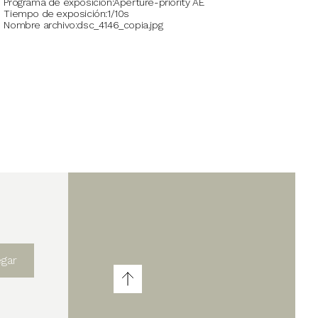
Programa de exposición
Aperture-priority AE
Tiempo de exposición
1/10s
Nombre archivo
dsc_4146_copia.jpg