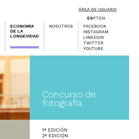
ÁREA DE USUARIO
ES
PT
EN
ECONOMÍA
NOSOTROS
FACEBOOK
DE LA
INSTAGRAM
LONGEVIDAD
LINKEDIN
TWITTER
YOUTUBE
Concurso de
fotografía
1ª EDICIÓN
2ª EDICIÓN