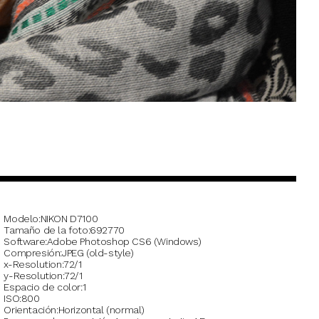
Modelo
NIKON D7100
Tamaño de la foto
692770
Software
Adobe Photoshop CS6 (Windows)
Compresión
JPEG (old-style)
x-Resolution
72/1
y-Resolution
72/1
Espacio de color
1
ISO
800
Orientación
Horizontal (normal)