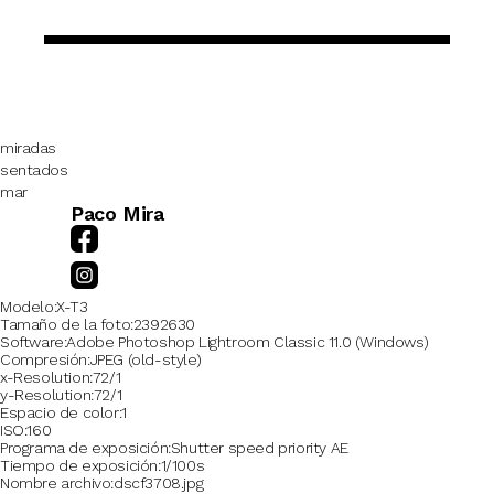
miradas
sentados
mar
Paco Mira
Modelo
X-T3
Tamaño de la foto
2392630
Software
Adobe Photoshop Lightroom Classic 11.0 (Windows)
Compresión
JPEG (old-style)
x-Resolution
72/1
y-Resolution
72/1
Espacio de color
1
ISO
160
Programa de exposición
Shutter speed priority AE
Tiempo de exposición
1/100s
Nombre archivo
dscf3708.jpg