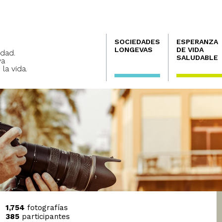
Navegación
SOCIEDADES
ESPERANZA
principal
LONGEVAS
DE VIDA
dad.
SALUDABLE
va
 la vida.
1,754
fotografías
385
participantes