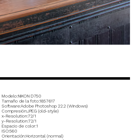
Modelo
NIKON D750
Tamaño de la foto
1857617
Software
Adobe Photoshop 22.2 (Windows)
Compresión
JPEG (old-style)
x-Resolution
72/1
y-Resolution
72/1
Espacio de color
1
ISO
560
Orientación
Horizontal (normal)