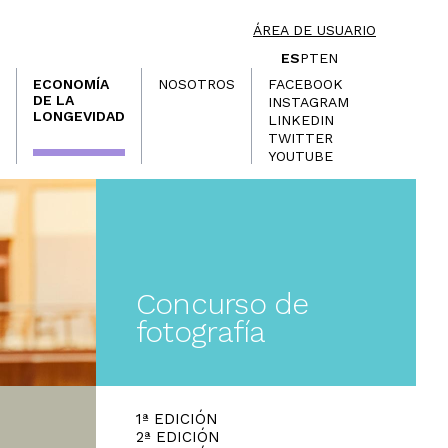
ÁREA DE USUARIO
ES
PT
EN
ECONOMÍA
NOSOTROS
FACEBOOK
DE LA
INSTAGRAM
LONGEVIDAD
LINKEDIN
TWITTER
YOUTUBE
Concurso de
fotografía
1ª EDICIÓN
2ª EDICIÓN