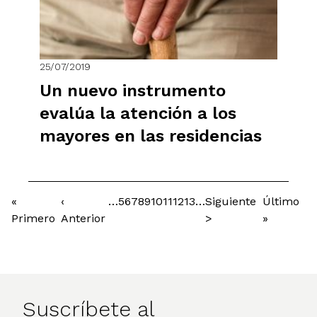
25/07/2019
Un nuevo instrumento
evalúa la atención a los
mayores en las residencias
Primera
«
Página
‹
…
Página
5
Página
6
Página
7
Página
8
Página
9
Página
10
Página
11
Página
12
Página
13
…
Siguiente
Siguiente
Última
Último
Paginación
página
Primero
anterior
Anterior
página
>
página
»
Suscríbete al