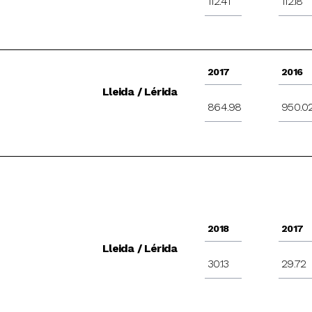
112.41
112.18
2017
2016
Lleida / Lérida
864.98
950.0
2018
2017
Lleida / Lérida
30.13
29.72