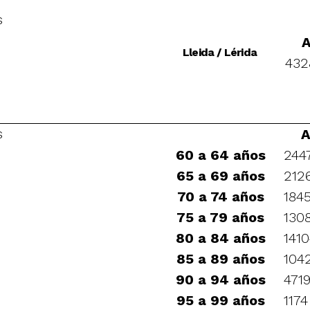
s
A
Lleida / Lérida
432
s
A
60 a 64 años
244
65 a 69 años
212
70 a 74 años
184
75 a 79 años
130
80 a 84 años
141
85 a 89 años
104
90 a 94 años
471
95 a 99 años
1174