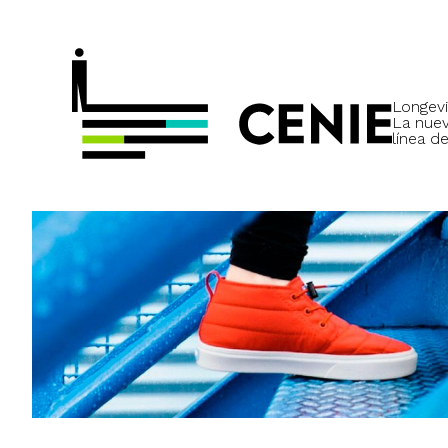
Longevi
La nue
línea de