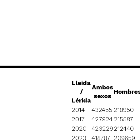
Lleida
Ambos
/
Hombre
sexos
Lérida
2014
432455
218950
2017
427924
215587
2020
423229
212440
2023
418787
209659