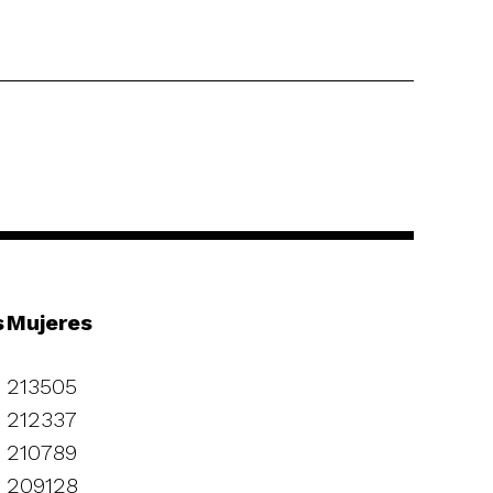
s
Mujeres
213505
212337
210789
209128