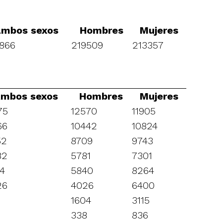
mbos sexos
Hombres
Mujeres
866
219509
213357
mbos sexos
Hombres
Mujeres
75
12570
11905
66
10442
10824
52
8709
9743
82
5781
7301
04
5840
8264
26
4026
6400
9
1604
3115
338
836