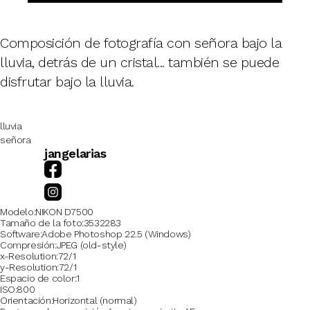
Composición de fotografía con señora bajo la
lluvia, detrás de un cristal... también se puede
disfrutar bajo la lluvia.
lluvia
señora
jangelarias
Modelo
NIKON D7500
Tamaño de la foto
3532283
Software
Adobe Photoshop 22.5 (Windows)
Compresión
JPEG (old-style)
x-Resolution
72/1
y-Resolution
72/1
Espacio de color
1
ISO
800
Orientación
Horizontal (normal)