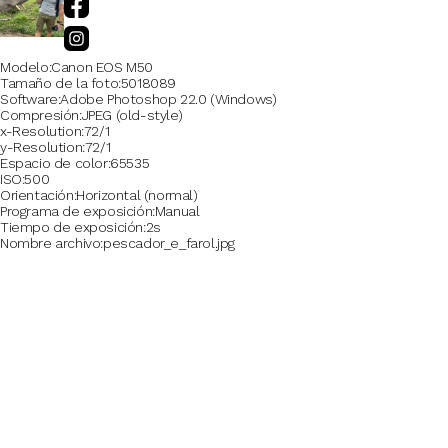
Modelo
Canon EOS M50
Tamaño de la foto
5018089
Software
Adobe Photoshop 22.0 (Windows)
Compresión
JPEG (old-style)
x-Resolution
72/1
y-Resolution
72/1
Espacio de color
65535
ISO
500
Orientación
Horizontal (normal)
Programa de exposición
Manual
Tiempo de exposición
2s
Nombre archivo
pescador_e_farol.jpg